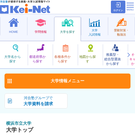
ログイン
大学
受験対策・
HOME
学問情報
大学を探す
入試情報
勉強法
推薦型・
オ
よこはましりつ
大学名から
都道府県か
各種条件か
地図から探
総合型選抜
キ
横浜市立大学
探す
ら探す
ら探す
す
公立
から探す
か
お気に入り
大学情報
メニュー
河合塾グループで
大学資料を請求
横浜市立大学
大学トップ