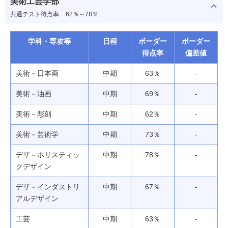
美術工芸学部
共通テスト得点率
62％～78％
学科・専攻等
日程
ボーダー
ボーダー
得点率
偏差値
美術－日本画
中期
63％
-
美術－油画
中期
69％
-
美術－彫刻
中期
62％
-
美術－芸術学
中期
73％
-
デザ－ホリスティッ
中期
78％
-
クデザイン
デザ－インダストリ
中期
67％
-
アルデザイン
工芸
中期
63％
-