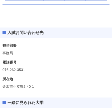
入試お問い合わせ先
美術工芸学部
偏差値
47.5～52.5
担当部署
事務局
学科・専攻等
ボーダー偏差値
電話番号
美術－日本画
50.0
076-262-3531
美術－油画
52.5
所在地
金沢市小立野2-40-1
美術－彫刻
47.5
美術－芸術学
52.5
一緒に見られた大学
デザ－ホリスティックデザイン
52.5