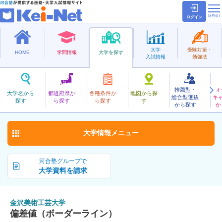
ログイン
大学
受験対策・
HOME
学問情報
大学を探す
入試情報
勉強法
推薦型・
オ
かなざわびじゅつこうげい
大学名から
都道府県か
各種条件か
地図から探
総合型選抜
キ
金沢美術工芸大学
探す
ら探す
ら探す
す
公立
から探す
か
お気に入り
大学情報
メニュー
河合塾グループで
大学資料を請求
金沢美術工芸大学
偏差値（ボーダーライン）