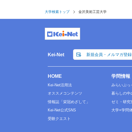
大学検索トップ
金沢美術工芸大学
Kei-Net
新規会員・メルマガ登録
HOME
学問情報
Kei-Net活用法
みらいぶっ
オススメコンテンツ
暮らしの中
情報誌「栄冠めざして」
ゼミ・研究
Kei-Net公式SNS
大学×学問
受験クエスト