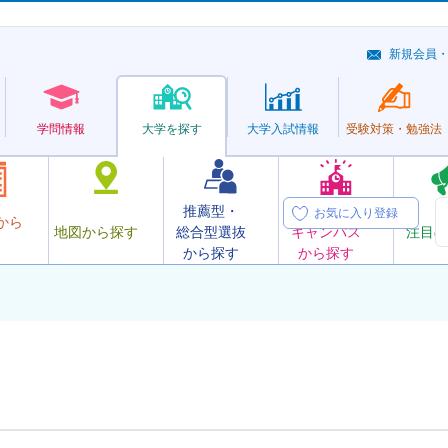
新規会員
学問情報
大学を探す
大学
入試情報
受験対策・
勉強法
推薦型・
オープン
お気に入り登録
から
地図から探す
総合型選抜
キャンパス
注目の
から探す
から探す