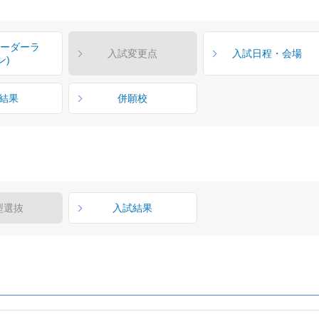
ボーダーラ
入試変更点
入試日程・会場
ン)
結果
併願校
型選抜
入試結果