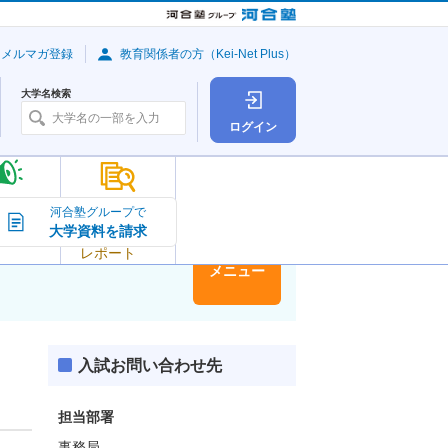
・メルマガ登録
教育関係者の方（Kei-Net Plus）
大学名検索
ログイン
大学の今
河合塾グループで
大学資料を請求
大学
トピック＆
レポート
大学情報
メニュー
入試お問い合わせ先
担当部署
事務局