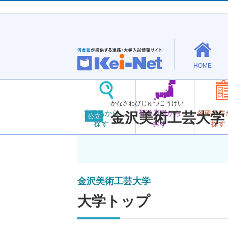
HOME
かなざわびじゅつこうげい
大学名から
都道府県から
各種条件
金沢美術工芸大学
公立
探す
探す
探す
金沢美術工芸大学
大学トップ