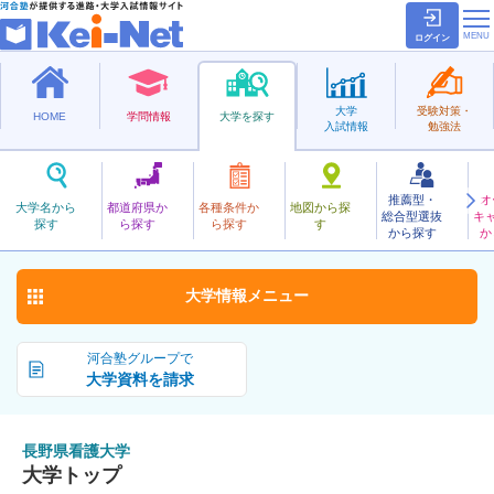
ログイン
大学
受験対策・
HOME
学問情報
大学を探す
入試情報
勉強法
推薦型・
オ
ながのけんかんご
大学名から
都道府県か
各種条件か
地図から探
総合型選抜
キ
長野県看護大学
探す
ら探す
ら探す
す
公立
から探す
か
お気に入り
大学情報
メニュー
河合塾グループで
大学資料を請求
長野県看護大学
大学トップ