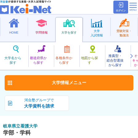
ログイン
大学
受験対策・
HOME
学問情報
大学を探す
入試情報
勉強法
推薦型・
オ
ぎふけんりつかんご
大学名から
都道府県か
各種条件か
地図から探
総合型選抜
キ
岐阜県立看護大学
探す
ら探す
ら探す
す
公立
から探す
か
お気に入り
大学情報
メニュー
河合塾グループで
大学資料を請求
岐阜県立看護大学
学部・学科