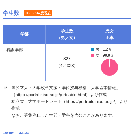
学生数
※2025年度現在
学生数
男女
学部
（男／女）
比率
看護学部
男：1.2％
女：98.8％
327
（4／323）
国公立大：大学改革支援・学位授与機構「大学基本情報」
（https://portal.niad.ac.jp/ptrt/table.html）より作成
私立大：大学ポートレート（https://portraits.niad.ac.jp/）より
作成
なお、募集停止した学部・学科を含むことがあります。