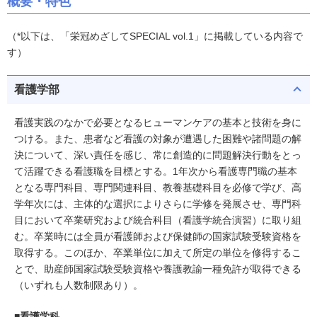
概要・特色
（*以下は、「栄冠めざしてSPECIAL vol.1」に掲載している内容で
す）
看護学部
看護実践のなかで必要となるヒューマンケアの基本と技術を身に
つける。また、患者など看護の対象が遭遇した困難や諸問題の解
決について、深い責任を感じ、常に創造的に問題解決行動をとっ
て活躍できる看護職を目標とする。1年次から看護専門職の基本
となる専門科目、専門関連科目、教養基礎科目を必修で学び、高
学年次には、主体的な選択によりさらに学修を発展させ、専門科
目において卒業研究および統合科目（看護学統合演習）に取り組
む。卒業時には全員が看護師および保健師の国家試験受験資格を
取得する。このほか、卒業単位に加えて所定の単位を修得するこ
とで、助産師国家試験受験資格や養護教諭一種免許が取得できる
（いずれも人数制限あり）。
■看護学科