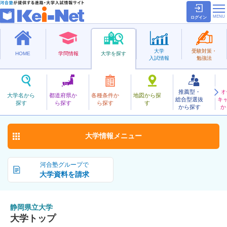
ログイン
大学
受験対策・
HOME
学問情報
大学を探す
入試情報
勉強法
推薦型・
オ
しずおかけんりつ
大学名から
都道府県か
各種条件か
地図から探
総合型選抜
キ
静岡県立大学
探す
ら探す
ら探す
す
公立
から探す
か
お気に入り
大学情報
メニュー
河合塾グループで
大学資料を請求
静岡県立大学
大学トップ