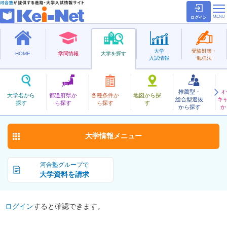
ログイン
大学
受験対策・
HOME
学問情報
大学を探す
入試情報
勉強法
推薦型・
オ
なごやしりつ
大学名から
都道府県か
各種条件か
地図から探
総合型選抜
キ
名古屋市立大学
探す
ら探す
ら探す
す
公立
から探す
か
お気に入り
大学情報
メニュー
河合塾グループで
大学資料を請求
ログイン
すると確認できます。