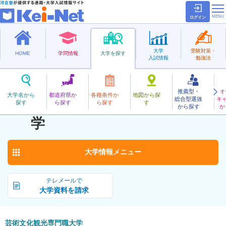
ログイン
大学
受験対策・
HOME
学問情報
大学を探す
入試情報
勉強法
推薦型・
オ
げいじゅつぶんかかんこうせんもんしょく
大学名から
都道府県か
各種条件か
地図から探
総合型選抜
キ
芸術文化観光専門職大
探す
ら探す
ら探す
す
公立
から探す
か
お気に入り
学
大学情報
メニュー
テレメールで
大学資料を請求
芸術文化観光専門職大学