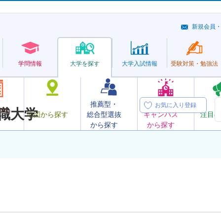
新規会員
学問情報
大学を探す
大学
入試情報
受験対策・
勉強法
推薦型・
オープン
お気に入り登録
から
職大学
地図から探す
総合型選抜
キャンパス
注目の
から探す
から探す