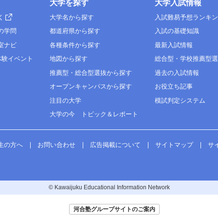
大学を探す
大学入試情報
く
大学名から探す
入試難易予想ランキ
の学問
都道府県から探す
入試の基礎知識
室ナビ
各種条件から探す
最新入試情報
体験イベント
地図から探す
総合型・学校推薦型
推薦型・総合型選抜から探す
過去の入試情報
オープンキャンパスから探す
お役立ち記事
注目の大学
模試判定システム
大学の今 トピック＆レポート
生の方へ
お問い合わせ
広告掲載について
サイトマップ
サ
© Kawaijuku Educational Information Network
河合塾グループサイトのご案内