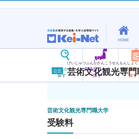
HOME
げいじゅつぶんかかんこうせんもんしょく
大学名から
都道府県から
各種条件
芸術文化観光専門
公立
探す
探す
探す
芸術文化観光専門職大学
受験料