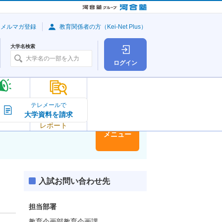
・メルマガ登録
教育関係者の方（Kei-Net Plus）
大学名検索
ログイン
大学の今
テレメールで
大学資料を請求
大学
トピック＆
レポート
大学情報
メニュー
入試お問い合わせ先
担当部署
教育企画部教育企画課