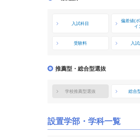
偏差値(
入試科目
イ
受験料
入試
推薦型・総合型選抜
学校推薦型選抜
総合
設置学部・学科一覧