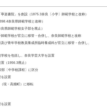
寧楽書院」を創設（1875.3奈良〔小学〕師範学校と改称）
98.4奈良県師範学校と改称）
奈良県師範学校女子部を廃止）
子師範学校が官立に移管・合併し、奈良師範学校と改称
所及び青年学校教員養成所臨時養成科が官立に移管・合併し、
範学校を包括し、奈良学芸大学を設置
（1956.3廃止）
2部〔中学校課程〕に区分
程を設置
区（現・高畑町）に移転
程を設置