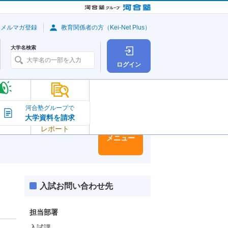
・メルマガ登録
教育関係者の方（Kei-Net Plus）
大学名検索
ログイン
大学の今
河合塾グループで
大学資料を請求
大学
トピック＆
レポート
大学情報
メニュー
入試お問い合わせ先
担当部署
入試課