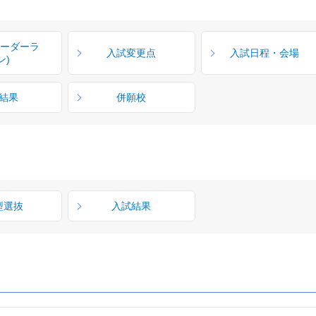
ボーダーラ
入試変更点
入試日程・会場
ン)
結果
併願校
型選抜
入試結果