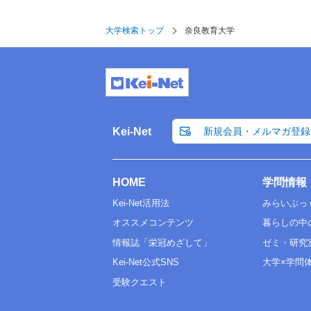
大学検索トップ
奈良教育大学
Kei-Net
新規会員・メルマガ登録
HOME
学問情報
Kei-Net活用法
みらいぶっ
オススメコンテンツ
暮らしの中
情報誌「栄冠めざして」
ゼミ・研究
Kei-Net公式SNS
大学×学問
受験クエスト