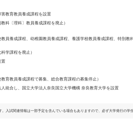
障害教育教員養成課程を設置
別教科〔理科〕教員養成課程を廃止）
校教員養成課程、幼稚園教員養成課程、養護学校教員養成課程、特別教
化科学課程を廃止）
設置
校教育教員養成課程で募集、総合教育課程の募集停止）
法人統合し、国立大学法人奈良国立大学機構 奈良教育大学を設置
す。入試関連情報は一部予定を含んでいる場合もありますので、必ず大学発行の学