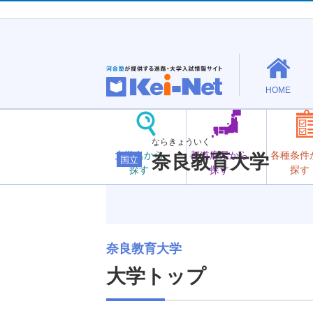
HOME
ならきょういく
大学名から
都道府県から
各種条件
奈良教育大学
国立
探す
探す
探す
奈良教育大学
大学トップ