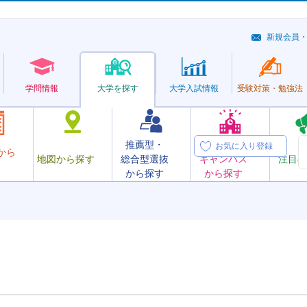
新規会員
学問情報
大学を探す
大学
入試情報
受験対策・
勉強法
推薦型・
オープン
お気に入り登録
から
地図から探す
総合型選抜
キャンパス
注目の
から探す
から探す