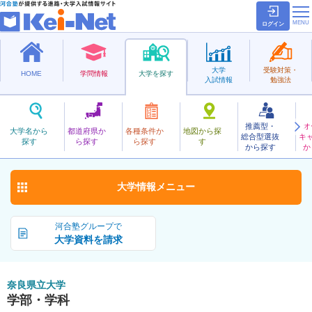
ログイン
大学
受験対策・
HOME
学問情報
大学を探す
入試情報
勉強法
推薦型・
オ
ならけんりつ
大学名から
都道府県か
各種条件か
地図から探
総合型選抜
キ
奈良県立大学
探す
ら探す
ら探す
す
公立
から探す
か
お気に入り
大学情報
メニュー
河合塾グループで
大学資料を請求
奈良県立大学
学部・学科