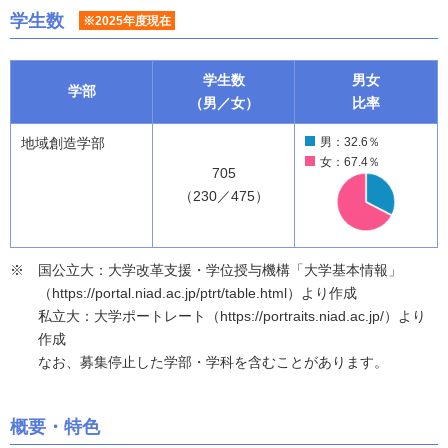
学生数
※2025年度現在
学生数
男女
学部
（男／女）
比率
地域創造学部
男：32.6％
女：67.4％
705
（230／475）
国公立大：大学改革支援・学位授与機構「大学基本情報」
（https://portal.niad.ac.jp/ptrt/table.html）より作成
私立大：大学ポートレート（https://portraits.niad.ac.jp/）より
作成
なお、募集停止した学部・学科を含むことがあります。
概要・特色