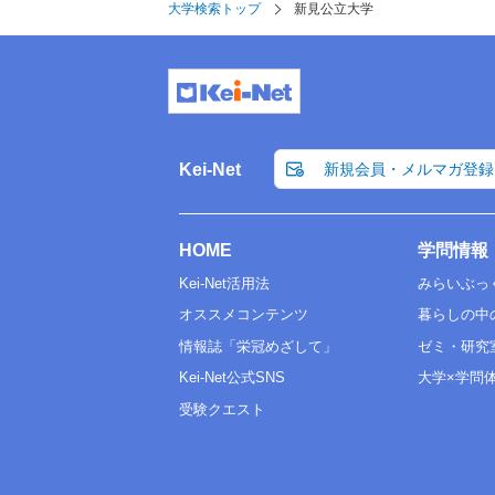
大学検索トップ
新見公立大学
Kei-Net
新規会員・メルマガ登録
HOME
学問情報
Kei-Net活用法
みらいぶっ
オススメコンテンツ
暮らしの中
情報誌「栄冠めざして」
ゼミ・研究
Kei-Net公式SNS
大学×学問
受験クエスト