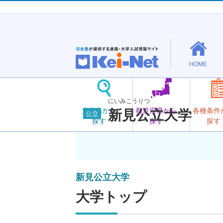
HOME
にいみこうりつ
大学名から
都道府県から
各種条件
新見公立大学
公立
探す
探す
探す
新見公立大学
大学トップ