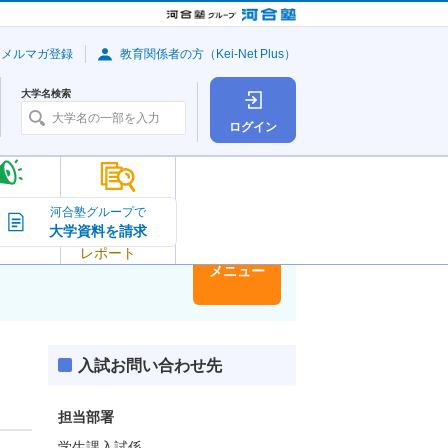
・メルマガ登録
教育関係者の方（Kei-Net Plus）
大学名検索
ログイン
大学の今
河合塾グループで
大学資料を請求
大学
トピック＆
レポート
大学情報
メニュー
入試お問い合わせ先
担当部署
学生課入試係