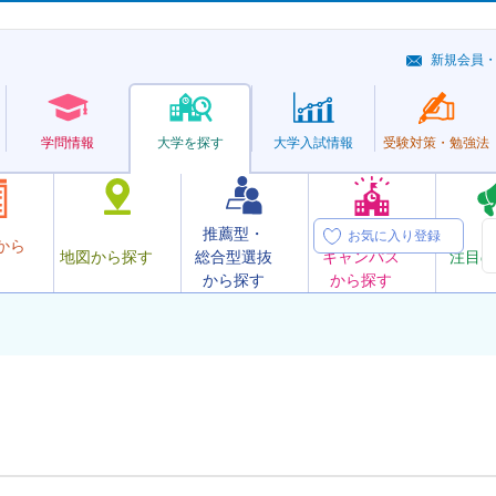
新規会員
学問情報
大学を探す
大学
入試情報
受験対策・
勉強法
推薦型・
オープン
お気に入り登録
から
地図から探す
総合型選抜
キャンパス
注目の
から探す
から探す