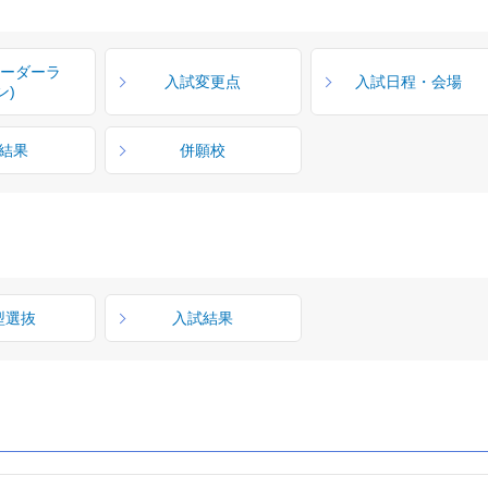
ボーダーラ
入試変更点
入試日程・会場
ン)
結果
併願校
型選抜
入試結果