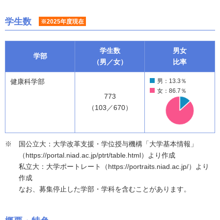
学生数
※2025年度現在
学生数
男女
学部
（男／女）
比率
健康科学部
男：13.3％
女：86.7％
773
（103／670）
国公立大：大学改革支援・学位授与機構「大学基本情報」
（https://portal.niad.ac.jp/ptrt/table.html）より作成
私立大：大学ポートレート（https://portraits.niad.ac.jp/）より
作成
なお、募集停止した学部・学科を含むことがあります。