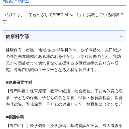
概要・特色
（*以下は、「栄冠めざしてSPECIAL vol.1」に掲載している内容で
す）
健康科学部
健康保育、看護、地域福祉の3学科体制。少子高齢化・人口減少
の課題先進地域にある地の利を生かし、3学科連携のもと、乳幼
児から高齢者まで切れ目なく支援する多職種連携の在り方を研
究。各専門領域のリーダーとなる人材を育成する。
■健康保育学科
【専門科目】保育原理、教育学総論、社会福祉、子ども教育心理
学、子どもの保健、子どもの食と栄養、保育・教育課程論、保育
内容総論、乳児保育、子どもの健康と安全、教育相談（幼）など
■看護学科
【専門科目】疫学調査・疫学演習、基礎看護学実習、成人看護学