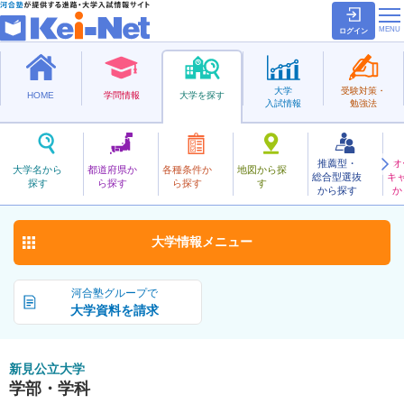
ログイン
大学
受験対策・
HOME
学問情報
大学を探す
入試情報
勉強法
推薦型・
オ
にいみこうりつ
大学名から
都道府県か
各種条件か
地図から探
総合型選抜
キ
新見公立大学
探す
ら探す
ら探す
す
公立
から探す
か
お気に入り
大学情報
メニュー
河合塾グループで
大学資料を請求
新見公立大学
学部・学科