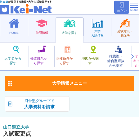
ログイン
大学
受験対策・
HOME
学問情報
大学を探す
入試情報
勉強法
推薦型・
オ
やまぐちけんりつ
大学名から
都道府県か
各種条件か
地図から探
総合型選抜
キ
山口県立大学
探す
ら探す
ら探す
す
公立
から探す
か
お気に入り
大学情報
メニュー
河合塾グループで
大学資料を請求
山口県立大学
入試変更点