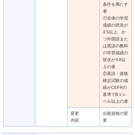
条件を満たす
者
①全体の学習
成績の状況が
3.5以上、か
つ外国語また
は英語の教科
の学習成績の
状況が3.8以
上の者
②英語・資格
検定試験の成
績がCEFRの
基準でB１レ
ベル以上の者
変更
出願資格の変
内容
更