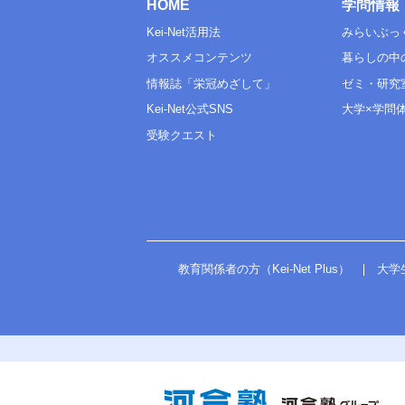
HOME
学問情報
Kei-Net活用法
みらいぶっ
オススメコンテンツ
暮らしの中
情報誌「栄冠めざして」
ゼミ・研究
Kei-Net公式SNS
大学×学問
受験クエスト
教育関係者の方（Kei-Net Plus）
大学