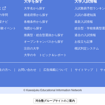
大学を探す
大学入試情報
く
大学名から探す
入試難易予想ランキ
の学問
都道府県から探す
入試の基礎知識
室ナビ
各種条件から探す
最新入試情報
体験イベント
地図から探す
総合型・学校推薦型
推薦型・総合型選抜から探す
過去の入試情報
オープンキャンパスから探す
お役立ち記事
注目の大学
模試判定システム
大学の今 トピック＆レポート
生の方へ
お問い合わせ
広告掲載について
サイトマップ
サ
© Kawaijuku Educational Information Network
河合塾グループサイトのご案内