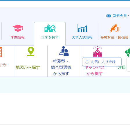
新規会員
学問情報
大学を探す
大学
入試情報
受験対策・
勉強法
推薦型・
オープン
お気に入り登録
から
地図から探す
総合型選抜
キャンパス
注目の
から探す
から探す