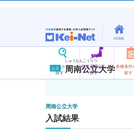
HOME
しゅうなんこうりつ
大学名から
都道府県から
各種条件
周南公立大学
公立
探す
探す
探す
周南公立大学
入試結果