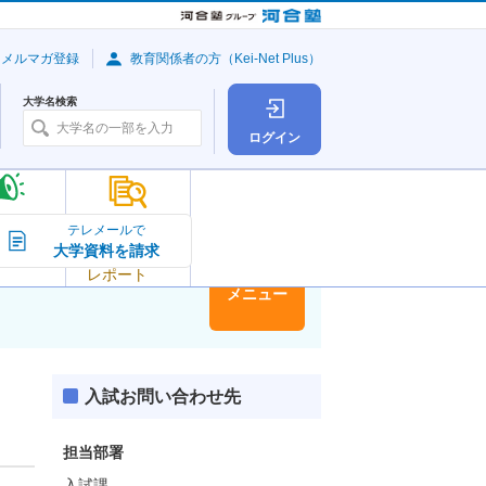
・メルマガ登録
教育関係者の方（Kei-Net Plus）
大学名検索
ログイン
大学の今
テレメールで
大学資料を請求
大学
トピック＆
レポート
大学情報
メニュー
入試お問い合わせ先
担当部署
入試課