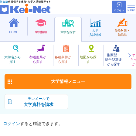
ログイン
大学
受験対策・
HOME
学問情報
大学を探す
入試情報
勉強法
推薦型・
オ
しゅうなんこうりつ
大学名から
都道府県か
各種条件か
地図から探
総合型選抜
キ
周南公立大学
探す
ら探す
ら探す
す
公立
から探す
か
お気に入り
大学情報
メニュー
テレメールで
大学資料を請求
ログイン
すると確認できます。