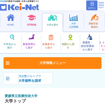
ログイン
大学
受験対策・
HOME
学問情報
大学を探す
入試情報
勉強法
推薦型・
オ
えひめけんりついりょうぎじゅつ
大学名から
都道府県か
各種条件か
地図から探
総合型選抜
キ
愛媛県立医療技術大学
探す
ら探す
ら探す
す
公立
から探す
か
お気に入り
大学情報
メニュー
河合塾グループで
大学資料を請求
愛媛県立医療技術大学
大学トップ