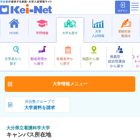
ログイン
大学
受験対策・
HOME
学問情報
大学を探す
入試情報
勉強法
推薦型・
オ
おおいたけんりつかんごかがく
大学名から
都道府県か
各種条件か
地図から探
総合型選抜
キ
大分県立看護科学大学
探す
ら探す
ら探す
す
公立
から探す
か
お気に入り
大学情報
メニュー
河合塾グループで
大学資料を請求
大分県立看護科学大学
キャンパス所在地