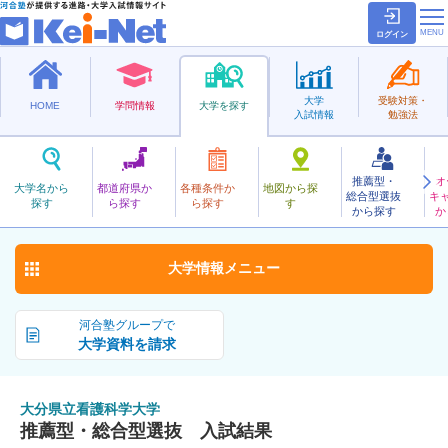
ログイン
大学
受験対策・
HOME
学問情報
大学を探す
入試情報
勉強法
推薦型・
オ
おおいたけんりつかんごかがく
大学名から
都道府県か
各種条件か
地図から探
総合型選抜
キ
大分県立看護科学大学
探す
ら探す
ら探す
す
公立
から探す
か
お気に入り
大学情報
メニュー
河合塾グループで
大学資料を請求
大分県立看護科学大学
推薦型・総合型選抜 入試結果