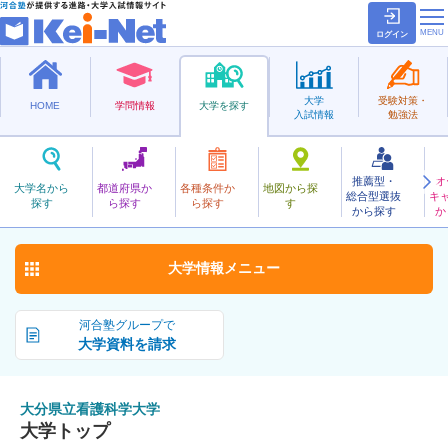
ログイン
大学
受験対策・
HOME
学問情報
大学を探す
入試情報
勉強法
推薦型・
オ
おおいたけんりつかんごかがく
大学名から
都道府県か
各種条件か
地図から探
総合型選抜
キ
大分県立看護科学大学
探す
ら探す
ら探す
す
公立
から探す
か
お気に入り
大学情報
メニュー
河合塾グループで
大学資料を請求
大分県立看護科学大学
大学トップ