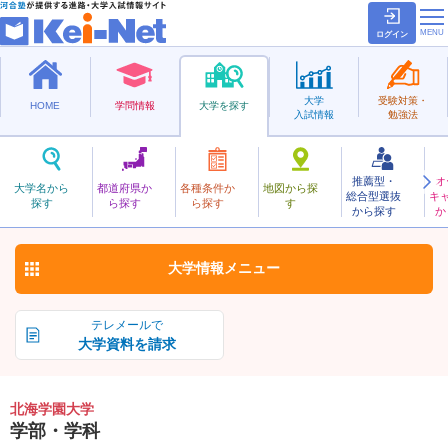
ログイン
大学
受験対策・
HOME
学問情報
大学を探す
入試情報
勉強法
推薦型・
オ
ほっかいがくえん
大学名から
都道府県か
各種条件か
地図から探
総合型選抜
キ
北海学園大学
探す
ら探す
ら探す
す
私立
から探す
か
お気に入り
大学情報
メニュー
テレメールで
大学資料を請求
北海学園大学
学部・学科