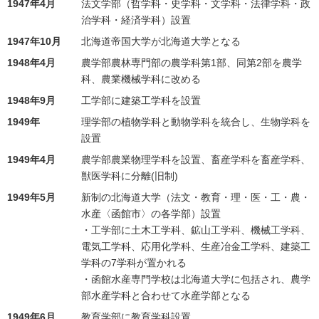
1947年4月
法文学部（哲学科・史学科・文学科・法律学科・政
治学科・経済学科）設置
1947年10月
北海道帝国大学が北海道大学となる
1948年4月
農学部農林専門部の農学科第1部、同第2部を農学
科、農業機械学科に改める
1948年9月
工学部に建築工学科を設置
1949年
理学部の植物学科と動物学科を統合し、生物学科を
設置
1949年4月
農学部農業物理学科を設置、畜産学科を畜産学科、
獣医学科に分離(旧制)
1949年5月
新制の北海道大学（法文・教育・理・医・工・農・
水産〈函館市〉の各学部）設置
・工学部に土木工学科、鉱山工学科、機械工学科、
電気工学科、応用化学科、生産冶金工学科、建築工
学科の7学科が置かれる
・函館水産専門学校は北海道大学に包括され、農学
部水産学科と合わせて水産学部となる
1949年6月
教育学部に教育学科設置