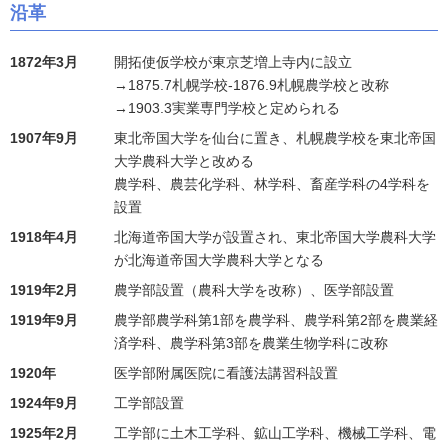
沿革
1872年3月
開拓使仮学校が東京芝増上寺内に設立
→1875.7札幌学校-1876.9札幌農学校と改称
→1903.3実業専門学校と定められる
1907年9月
東北帝国大学を仙台に置き、札幌農学校を東北帝国
大学農科大学と改める
農学科、農芸化学科、林学科、畜産学科の4学科を
設置
1918年4月
北海道帝国大学が設置され、東北帝国大学農科大学
が北海道帝国大学農科大学となる
1919年2月
農学部設置（農科大学を改称）、医学部設置
1919年9月
農学部農学科第1部を農学科、農学科第2部を農業経
済学科、農学科第3部を農業生物学科に改称
1920年
医学部附属医院に看護法講習科設置
1924年9月
工学部設置
1925年2月
工学部に土木工学科、鉱山工学科、機械工学科、電