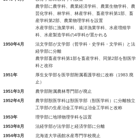
農学部に農学科、農業経済学科、農業生物学科、農
芸化学科、林学科、林産学科、畜産学科第1部、畜
産学科第2部、農業物理学科を設置
水産学部に漁業学科、遠洋漁業学科、水産増殖学
科、水産製造学科の4学科が置かれる
1950年4月
法文学部が文学部（哲学科・史学科・文学科）と法
経学部に分離
農学部畜産学科第1部を畜産学科、同第2部を獣医学
科と改祢
1951年
厚生女学部を医学部附属看護学校に改称（1983.廃
止）
1951年3月
農学部附属農林専門部が廃止
1952年4月
農学部獣医学科は獣医学部（獣医学科）に分離独立
工学部の生産冶金工学科は冶金工学科と改称
1953年
理学部に地球物理学科を設置
1953年8月
法経学部が法学部と経済学部に分離
1954年3月
北海道大学函館水産専門学校廃止