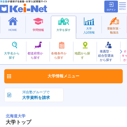
ログイン
大学
受験対策・
HOME
学問情報
大学を探す
入試情報
勉強法
推薦型・
オ
ほっかいどう
大学名から
都道府県か
各種条件か
地図から探
総合型選抜
キ
北海道大学
探す
ら探す
ら探す
す
国立
から探す
か
お気に入り
大学情報
メニュー
河合塾グループで
大学資料を請求
北海道大学
大学トップ