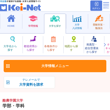
ログイン
大学
受験対策・
HOME
学問情報
大学を探す
入試情報
勉強法
推薦型・
オ
らくのうがくえん
大学名から
都道府県か
各種条件か
地図から探
総合型選抜
キ
酪農学園大学
探す
ら探す
ら探す
す
私立
から探す
か
お気に入り
大学情報
メニュー
テレメールで
大学資料を請求
酪農学園大学
学部・学科