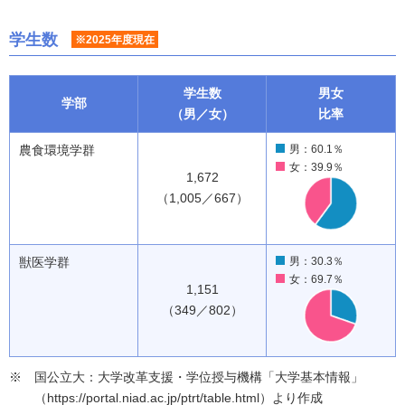
学生数
※2025年度現在
学生数
男女
学部
（男／女）
比率
農食環境学群
男：60.1％
女：39.9％
1,672
（1,005／667）
獣医学群
男：30.3％
女：69.7％
1,151
（349／802）
国公立大：大学改革支援・学位授与機構「大学基本情報」
（https://portal.niad.ac.jp/ptrt/table.html）より作成