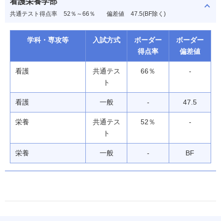
看護栄養学部
共通テスト得点率
52％～66％
偏差値
47.5(BF除く)
学科・専攻等
入試方式
ボーダー
ボーダー
得点率
偏差値
看護
共通テス
66％
-
ト
看護
一般
-
47.5
栄養
共通テス
52％
-
ト
栄養
一般
-
BF