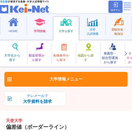
ログイン
大学
受験対策・
HOME
学問情報
大学を探す
入試情報
勉強法
推薦型・
オ
てんし
大学名から
都道府県か
各種条件か
地図から探
総合型選抜
キ
天使大学
探す
ら探す
ら探す
す
私立
から探す
か
お気に入り
大学情報
メニュー
テレメールで
大学資料を請求
天使大学
偏差値（ボーダーライン）