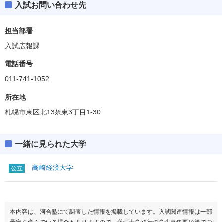
入試お問い合わせ先
看護栄養学部
偏差値
35.0～50.0
担当部署
入試広報課
学科・専攻等
ボーダー偏差値
電話番号
看護
50.0
011-741-1052
栄養
35.0
所在地
札幌市東区北13条東3丁目1-30
一緒に見られた大学
高崎経済大学
公立
本内容は、河合塾にて調査した情報を掲載しています。入試関連情報は一部