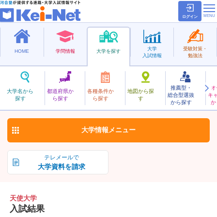
ログイン
大学
受験対策・
HOME
学問情報
大学を探す
入試情報
勉強法
推薦型・
オ
てんし
大学名から
都道府県か
各種条件か
地図から探
総合型選抜
キ
天使大学
探す
ら探す
ら探す
す
私立
から探す
か
お気に入り
大学情報
メニュー
テレメールで
大学資料を請求
天使大学
入試結果