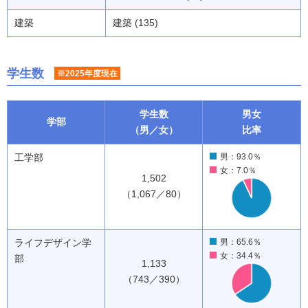
建築
建築 (135)
学生数
※2025年度現在
学生数
男女
学部
（男／女）
比率
工学部
男：93.0％
女：7.0％
1,502
（1,067／80）
ライフデザイン学
男：65.6％
女：34.4％
部
1,133
（743／390）