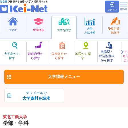
ログイン
大学
受験対策・
HOME
学問情報
大学を探す
入試情報
勉強法
推薦型・
オ
とうほくこうぎょう
大学名から
都道府県か
各種条件か
地図から探
総合型選抜
キ
東北工業大学
探す
ら探す
ら探す
す
私立
から探す
か
お気に入り
大学情報
メニュー
テレメールで
大学資料を請求
東北工業大学
学部・学科