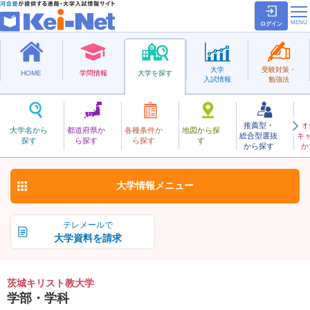
ログイン
大学
受験対策・
HOME
学問情報
大学を探す
入試情報
勉強法
推薦型・
オ
いばらききりすときょう
大学名から
都道府県か
各種条件か
地図から探
総合型選抜
キ
茨城キリスト教大学
探す
ら探す
ら探す
す
私立
から探す
か
お気に入り
大学情報
メニュー
テレメールで
大学資料を請求
茨城キリスト教大学
学部・学科