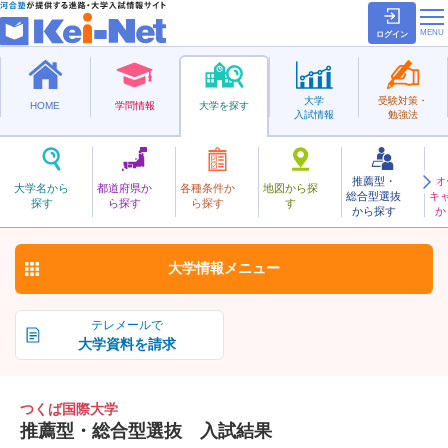
ログイン
大学
受験対策・
HOME
学問情報
大学を探す
入試情報
勉強法
推薦型・
オ
つくばこくさい
大学名から
都道府県か
各種条件か
地図から探
総合型選抜
キ
つくば国際大学
探す
ら探す
ら探す
す
私立
から探す
か
お気に入り
大学情報
メニュー
テレメールで
大学資料を請求
つくば国際大学
推薦型・総合型選抜 入試結果