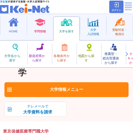
ログイン
大学
受験対策・
HOME
学問情報
大学を探す
入試情報
勉強法
推薦型・
オ
とうきょうほけんいりょうせんもんしょく
大学名から
都道府県か
各種条件か
地図から探
総合型選抜
キ
東京保健医療専門職大
探す
ら探す
ら探す
す
私立
から探す
か
お気に入り
学
大学情報
メニュー
テレメールで
大学資料を請求
東京保健医療専門職大学