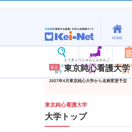
HOME
とうきょうじゅんしんかんご
大学名から
都道府県から
各種条件
東京純心看護大学
私立
探す
探す
探す
2027年4月東京純心大学から名称変更予定
東京純心看護大学
大学トップ