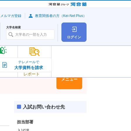
・メルマガ登録
教育関係者の方（Kei-Net Plus）
大学名検索
ログイン
大学の今
テレメールで
大学資料を請求
大学
トピック＆
レポート
大学情報
メニュー
入試お問い合わせ先
担当部署
入試課