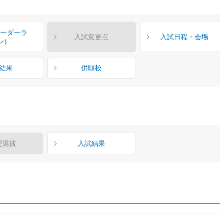
ボーダーラ
入試変更点
入試日程・会場
ン)
結果
併願校
型選抜
入試結果