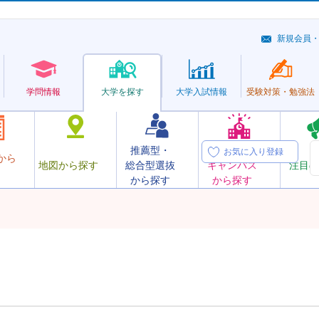
新規会員
学問情報
大学を探す
大学
入試情報
受験対策・
勉強法
推薦型・
オープン
お気に入り登録
から
地図から探す
総合型選抜
キャンパス
注目の
から探す
から探す