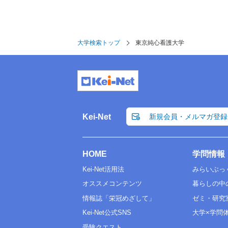
大学検索トップ
東京純心看護大学
Kei-Net
新規会員・メルマガ登録
HOME
学問情報
Kei-Net活用法
みらいぶっ
オススメコンテンツ
暮らしの中
情報誌「栄冠めざして」
ゼミ・研究
Kei-Net公式SNS
大学×学問
受験クエスト