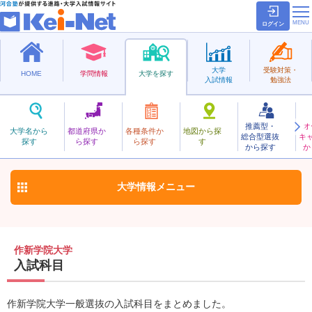
ログイン
大学
受験対策・
HOME
学問情報
大学を探す
入試情報
勉強法
推薦型・
オ
さくしんがくいん
大学名から
都道府県か
各種条件か
地図から探
総合型選抜
キ
作新学院大学
探す
ら探す
ら探す
す
私立
から探す
か
お気に入り
大学情報
メニュー
作新学院大学
入試科目
作新学院大学一般選抜の入試科目をまとめました。