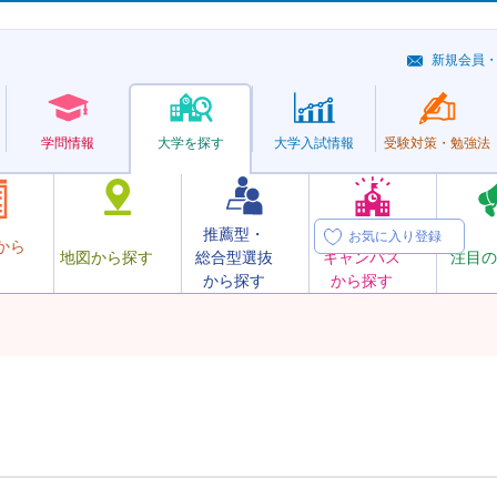
新規会員
学問情報
大学を探す
大学
入試情報
受験対策・
勉強法
推薦型・
オープン
お気に入り登録
から
地図から探す
総合型選抜
キャンパス
注目の
から探す
から探す