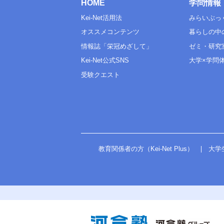
HOME
学問情報
Kei-Net活用法
みらいぶっ
オススメコンテンツ
暮らしの中
情報誌「栄冠めざして」
ゼミ・研究
Kei-Net公式SNS
大学×学問
受験クエスト
教育関係者の方（Kei-Net Plus）
大学