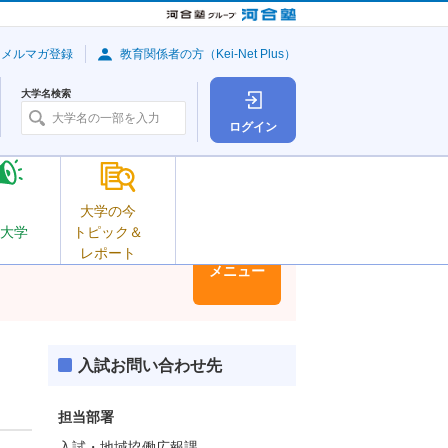
・メルマガ登録
教育関係者の方（Kei-Net Plus）
大学名検索
ログイン
大学の今
大学
トピック＆
レポート
大学情報
メニュー
入試お問い合わせ先
担当部署
入試・地域協働広報課