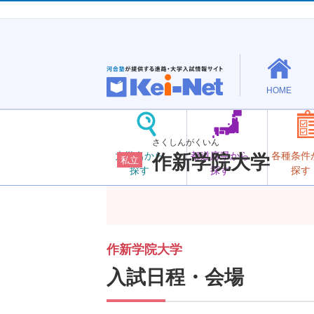
HOME
さくしんがくいん
大学名から
都道府県から
各種条件
作新学院大学
私立
探す
探す
探す
作新学院大学
入試日程・会場