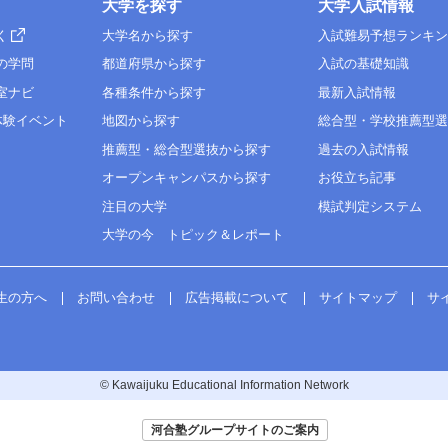
大学を探す
大学入試情報
く
大学名から探す
入試難易予想ランキ
の学問
都道府県から探す
入試の基礎知識
室ナビ
各種条件から探す
最新入試情報
体験イベント
地図から探す
総合型・学校推薦型
推薦型・総合型選抜から探す
過去の入試情報
オープンキャンパスから探す
お役立ち記事
注目の大学
模試判定システム
大学の今 トピック＆レポート
生の方へ
お問い合わせ
広告掲載について
サイトマップ
サ
© Kawaijuku Educational Information Network
河合塾グループサイトのご案内