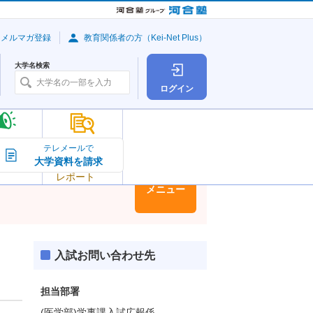
・メルマガ登録
教育関係者の方（Kei-Net Plus）
大学名検索
ログイン
大学の今
テレメールで
大学資料を請求
大学
トピック＆
レポート
大学情報
メニュー
入試お問い合わせ先
担当部署
(医学部)学事課入試広報係