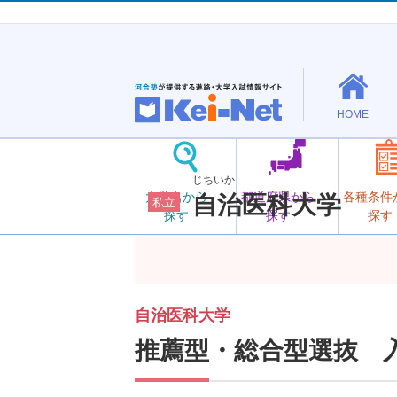
HOME
じちいか
大学名から
都道府県から
各種条件
自治医科大学
私立
探す
探す
探す
自治医科大学
推薦型・総合型選抜 