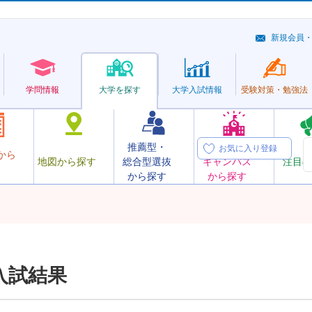
新規会員
学問情報
大学を探す
大学
入試情報
受験対策・
勉強法
推薦型・
オープン
お気に入り登録
から
地図から探す
総合型選抜
キャンパス
注目の
から探す
から探す
入試結果