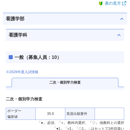
表の見方
看護学部
看護学科
一般（募集人員：10）
※2026年度入試情報
二次・個別学力検査
二次・個別学力検査
ボーダー
35.0
英資出願要件
偏差値
「●」:必須、「○」:教科内選択、「◇」:他教科との選択
「●1」「○1」「◇1」：はセットで1科目扱い