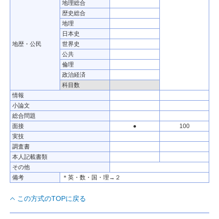
地理総合
歴史総合
地理
日本史
地歴・公民
世界史
公共
倫理
政治経済
科目数
情報
小論文
総合問題
面接
●
100
実技
調査書
本人記載書類
その他
備考
＊英・数・国・理→２
この方式のTOPに戻る