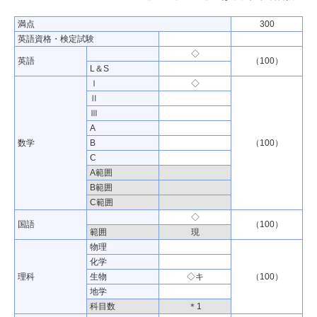
満点
300
英語資格・検定試験
◇
英語
（100）
L＆S
Ⅰ
◇
Ⅱ
Ⅲ
A
数学
B
（100）
C
A範囲
B範囲
C範囲
◇
国語
（100）
範囲
現
物理
化学
理科
生物
◇キ
（100）
地学
科目数
＊1