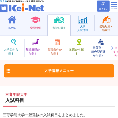
ログイン
大学
受験対策・
HOME
学問情報
大学を探す
入試情報
勉強法
推薦型・
オ
さんいくがくいん
大学名から
都道府県か
各種条件か
地図から探
総合型選抜
キ
三育学院大学
探す
ら探す
ら探す
す
私立
から探す
か
お気に入り
大学情報
メニュー
三育学院大学
入試科目
三育学院大学一般選抜の入試科目をまとめました。