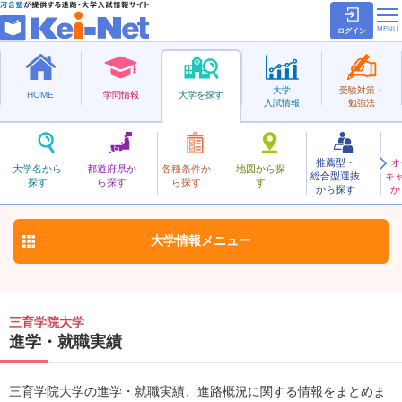
ログイン
大学
受験対策・
HOME
学問情報
大学を探す
入試情報
勉強法
推薦型・
オ
さんいくがくいん
大学名から
都道府県か
各種条件か
地図から探
総合型選抜
キ
三育学院大学
探す
ら探す
ら探す
す
私立
から探す
か
お気に入り
大学情報
メニュー
三育学院大学
進学・就職実績
三育学院大学の進学・就職実績、進路概況に関する情報をまとめま