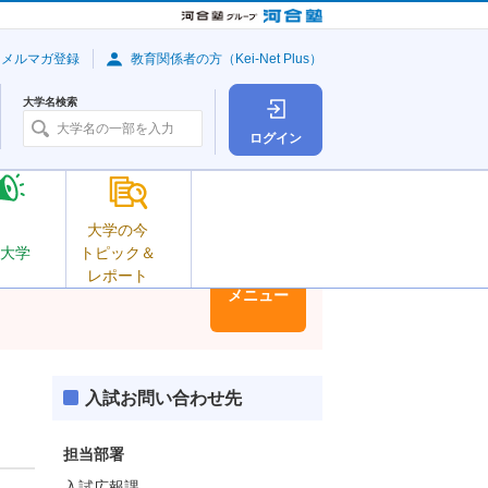
・メルマガ登録
教育関係者の方（Kei-Net Plus）
大学名検索
ログイン
大学の今
大学
トピック＆
レポート
大学情報
メニュー
入試お問い合わせ先
担当部署
入試広報課