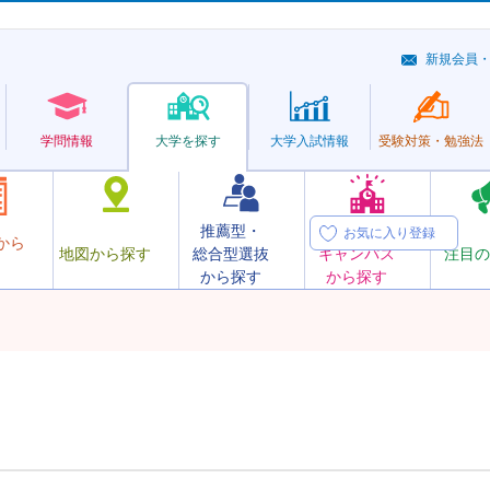
新規会員
学問情報
大学を探す
大学
入試情報
受験対策・
勉強法
推薦型・
オープン
お気に入り登録
から
地図から探す
総合型選抜
キャンパス
注目の
から探す
から探す