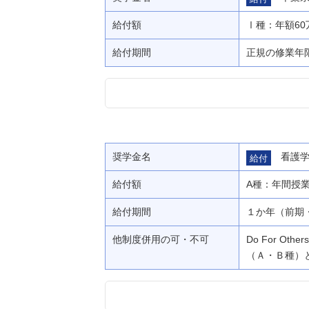
給付額
Ⅰ種：年額60
給付期間
正規の修業年
奨学金名
看護
給付
給付額
A種：年間授業
給付期間
１か年（前期
他制度併用の可・不可
Do For 
（Ａ・Ｂ種）