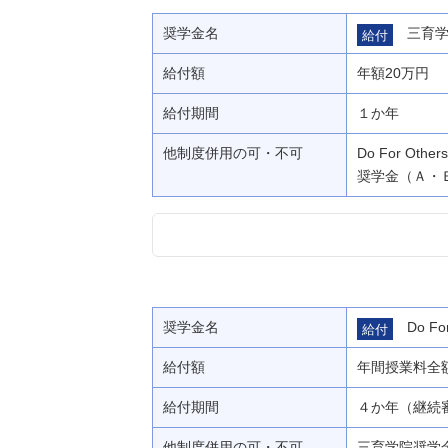
奨学金名
三育
給付
給付額
年額20万円
給付期間
１か年
他制度併用の可・不可
Do For 
奨学金（Ａ・
奨学金名
Do 
給付
給付額
年間授業料全
給付期間
４か年（継続
他制度併用の可・不可
三育学院奨学