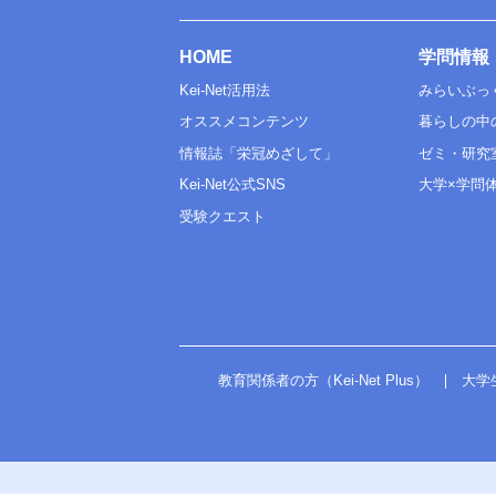
HOME
学問情報
Kei-Net活用法
みらいぶっ
オススメコンテンツ
暮らしの中
情報誌「栄冠めざして」
ゼミ・研究
Kei-Net公式SNS
大学×学問
受験クエスト
教育関係者の方（Kei-Net Plus）
大学