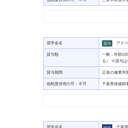
奨学金名
アド
貸与
貸与額
一般：年額10
る） ※貸与
貸与期間
正規の修業年
他制度併用の可・不可
千葉県保健師
奨学金名
千葉
給付