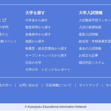
大学を探す
大学入試情報
く
大学名から探す
入試難易予想ランキ
の学問
都道府県から探す
入試の基礎知識
室ナビ
各種条件から探す
最新入試情報
体験イベント
地図から探す
総合型・学校推薦型
推薦型・総合型選抜から探す
過去の入試情報
オープンキャンパスから探す
お役立ち記事
注目の大学
模試判定システム
大学の今 トピック＆レポート
生の方へ
お問い合わせ
広告掲載について
サイトマップ
サ
© Kawaijuku Educational Information Network