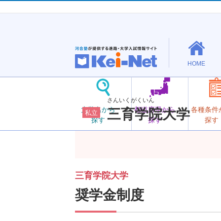
HOME
さんいくがくいん
大学名から
都道府県から
各種条件
三育学院大学
私立
探す
探す
探す
三育学院大学
奨学金制度