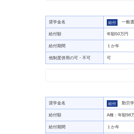
奨学金名
一般
給付
給付額
年額50万円
給付期間
１か年
他制度併用の可・不可
可
奨学金名
勤労
給付
給付額
A種：年額98
給付期間
１か年