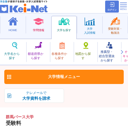
ログイン
大学
受験対策・
HOME
学問情報
大学を探す
入試情報
勉強法
推薦型・
オ
ぐんまぱーす
大学名から
都道府県か
各種条件か
地図から探
総合型選抜
キ
群馬パース大学
探す
ら探す
ら探す
す
私立
から探す
か
お気に入り
大学情報
メニュー
テレメールで
大学資料を請求
群馬パース大学
受験料