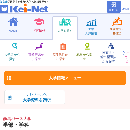
ログイン
大学
受験対策・
HOME
学問情報
大学を探す
入試情報
勉強法
推薦型・
オ
ぐんまぱーす
大学名から
都道府県か
各種条件か
地図から探
総合型選抜
キ
群馬パース大学
探す
ら探す
ら探す
す
私立
から探す
か
お気に入り
大学情報
メニュー
テレメールで
大学資料を請求
群馬パース大学
学部・学科