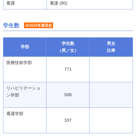
看護
看護 (80)
学生数
※2025年度現在
学生数
男女
学部
（男／女）
比率
医療技術学部
771
リハビリテーショ
508
ン学部
看護学部
337