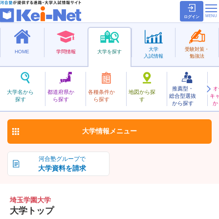
ログイン
大学
受験対策・
HOME
学問情報
大学を探す
入試情報
勉強法
推薦型・
オ
さいたまがくえん
大学名から
都道府県か
各種条件か
地図から探
総合型選抜
キ
埼玉学園大学
探す
ら探す
ら探す
す
私立
から探す
か
お気に入り
大学情報
メニュー
河合塾グループで
大学資料を請求
埼玉学園大学
大学トップ