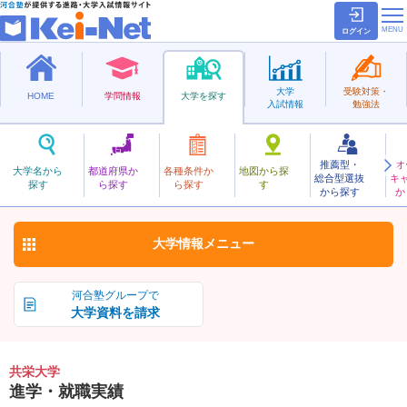
ログイン
大学
受験対策・
HOME
学問情報
大学を探す
入試情報
勉強法
推薦型・
オ
きょうえい
大学名から
都道府県か
各種条件か
地図から探
総合型選抜
キ
共栄大学
探す
ら探す
ら探す
す
私立
から探す
か
お気に入り
大学情報
メニュー
河合塾グループで
大学資料を請求
共栄大学
進学・就職実績