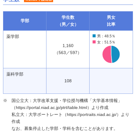
学生数
男女
学部
（男／女）
比率
薬学部
男：48.5％
女：51.5％
1,160
（563／597）
薬科学部
108
国公立大：大学改革支援・学位授与機構「大学基本情報」
（https://portal.niad.ac.jp/ptrt/table.html）より作成
私立大：大学ポートレート（https://portraits.niad.ac.jp/）より
作成
なお、募集停止した学部・学科を含むことがあります。