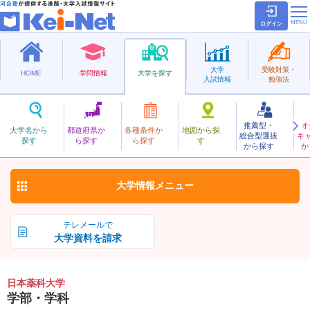
ログイン
大学
受験対策・
HOME
学問情報
大学を探す
入試情報
勉強法
推薦型・
オ
にほんやっか
大学名から
都道府県か
各種条件か
地図から探
総合型選抜
キ
日本薬科大学
探す
ら探す
ら探す
す
私立
から探す
か
お気に入り
大学情報
メニュー
テレメールで
大学資料を請求
日本薬科大学
学部・学科