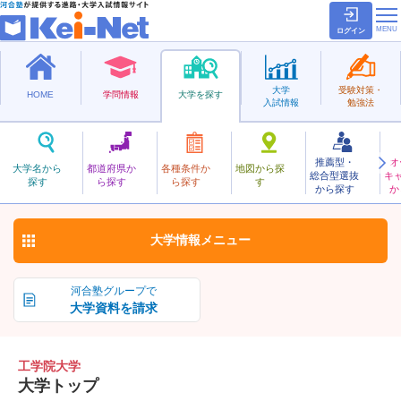
ログイン
大学
受験対策・
HOME
学問情報
大学を探す
入試情報
勉強法
推薦型・
オ
こうがくいん
大学名から
都道府県か
各種条件か
地図から探
総合型選抜
キ
工学院大学
探す
ら探す
ら探す
す
私立
から探す
か
お気に入り
大学情報
メニュー
河合塾グループで
大学資料を請求
工学院大学
大学トップ