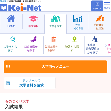
ログイン
大学
受験対策・
HOME
学問情報
大学を探す
入試情報
勉強法
推薦型・
オ
ものつくり
大学名から
都道府県か
各種条件か
地図から探
総合型選抜
キ
ものつくり大学
探す
ら探す
ら探す
す
私立
から探す
か
お気に入り
大学情報
メニュー
テレメールで
大学資料を請求
ものつくり大学
入試結果