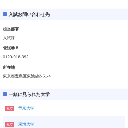
入試お問い合わせ先
薬学部
偏差値
37.5
担当部署
入試課
健康医療スポーツ学部
偏差値
35.0～37.5(BF除く)
電話番号
0120-918-392
ヒューマンケア学部
偏差値
35.0～40.0
所在地
東京都豊島区東池袋2-51-4
健康メディカル学部
偏差値
35.0～40.0(BF除く)
一緒に見られた大学
人文社会学部
偏差値
35.0～37.5(BF除く)
帝京大学
私立
共創学部
東海大学
私立
偏差値
35.0