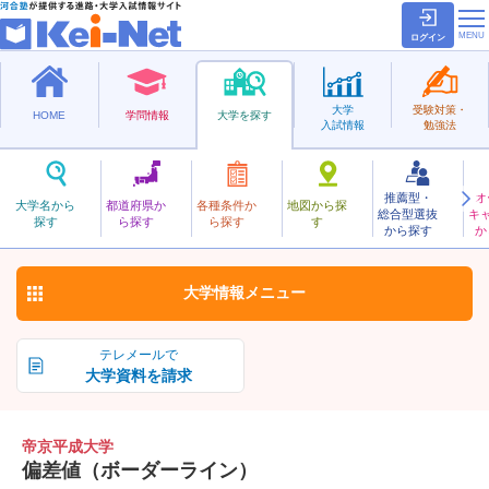
ログイン
大学
受験対策・
HOME
学問情報
大学を探す
入試情報
勉強法
推薦型・
オ
ていきょうへいせい
大学名から
都道府県か
各種条件か
地図から探
総合型選抜
キ
帝京平成大学
探す
ら探す
ら探す
す
私立
から探す
か
お気に入り
大学情報
メニュー
テレメールで
大学資料を請求
帝京平成大学
偏差値（ボーダーライン）