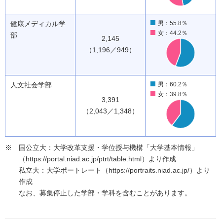
健康メディカル学
男：55.8％
女：44.2％
部
2,145
（1,196／949）
人文社会学部
男：60.2％
女：39.8％
3,391
（2,043／1,348）
国公立大：大学改革支援・学位授与機構「大学基本情報」
（https://portal.niad.ac.jp/ptrt/table.html）より作成
私立大：大学ポートレート（https://portraits.niad.ac.jp/）より
作成
なお、募集停止した学部・学科を含むことがあります。