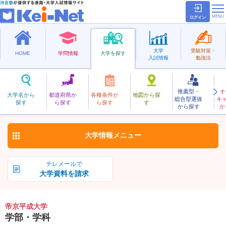
ログイン
大学
受験対策・
HOME
学問情報
大学を探す
入試情報
勉強法
推薦型・
オ
ていきょうへいせい
大学名から
都道府県か
各種条件か
地図から探
総合型選抜
キ
帝京平成大学
探す
ら探す
ら探す
す
私立
から探す
か
お気に入り
大学情報
メニュー
テレメールで
大学資料を請求
帝京平成大学
学部・学科