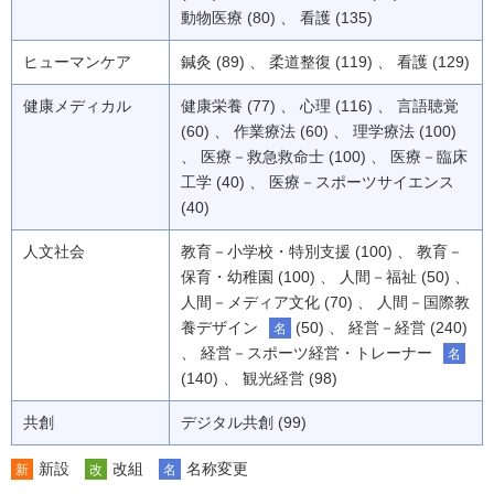
動物医療 (80) 、 看護 (135)
ヒューマンケア
鍼灸 (89) 、 柔道整復 (119) 、 看護 (129)
健康メディカル
健康栄養 (77) 、 心理 (116) 、 言語聴覚
(60) 、 作業療法 (60) 、 理学療法 (100)
、 医療－救急救命士 (100) 、 医療－臨床
工学 (40) 、 医療－スポーツサイエンス
(40)
人文社会
教育－小学校・特別支援 (100) 、 教育－
保育・幼稚園 (100) 、 人間－福祉 (50) 、
人間－メディア文化 (70) 、 人間－国際教
養デザイン
(50) 、 経営－経営 (240)
名
、 経営－スポーツ経営・トレーナー
名
(140) 、 観光経営 (98)
共創
デジタル共創 (99)
新設
改組
名称変更
新
改
名