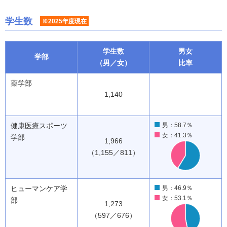
学生数
※2025年度現在
学生数
男女
学部
（男／女）
比率
薬学部
1,140
健康医療スポーツ
男：58.7％
女：41.3％
学部
1,966
（1,155／811）
ヒューマンケア学
男：46.9％
女：53.1％
部
1,273
（597／676）