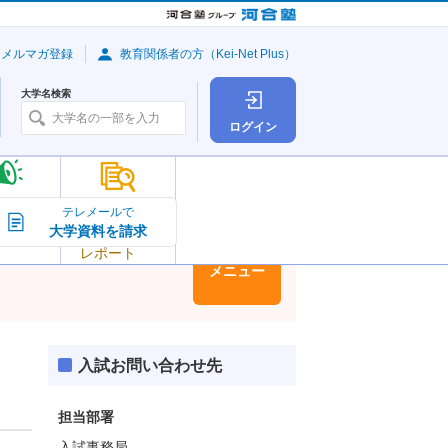
・メルマガ登録
教育関係者の方（Kei-Net Plus）
大学名検索
ログイン
大学の今
テレメールで
大学資料を請求
大学
トピック＆
レポート
大学情報
メニュー
入試お問い合わせ先
担当部署
入試事務局