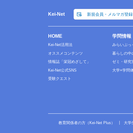
Kei-Net
新規会員・メルマガ登録
HOME
学問情報
Kei-Net活用法
みらいぶっ
オススメコンテンツ
暮らしの中
情報誌「栄冠めざして」
ゼミ・研究
Kei-Net公式SNS
大学×学問
受験クエスト
教育関係者の方（Kei-Net Plus）
大学