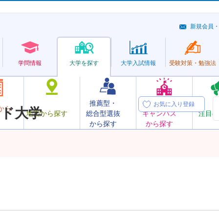
新規会員
学問情報
大学を探す
大学
入試情報
受験対策・
勉強法
推薦型・
オープン
お気に入り登録
から
ド大学
地図から探す
総合型選抜
キャンパス
注目の
から探す
から探す