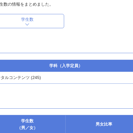
生数の情報をまとめました。
学生数
学科（入学定員）
タルコンテンツ (245)
学生数
男女
比率
（男／女）