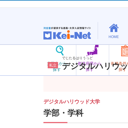
HOME
でじたるはりうっど
大学名から
都道府県から
各種条件
デジタルハリウッ
私立
探す
探す
探す
デジタルハリウッド大学
学部・学科