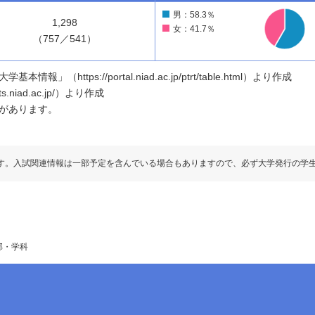
男：58.3％
1,298
女：41.7％
（757／541）
ttps://portal.niad.ac.jp/ptrt/table.html）より作成
.niad.ac.jp/）より作成
があります。
す。入試関連情報は一部予定を含んでいる場合もありますので、必ず大学発行の学
部・学科