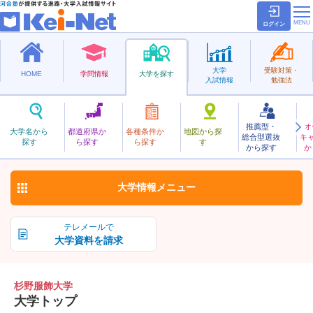
ログイン
大学
受験対策・
HOME
学問情報
大学を探す
入試情報
勉強法
推薦型・
オ
すぎのふくしょく
大学名から
都道府県か
各種条件か
地図から探
総合型選抜
キ
杉野服飾大学
探す
ら探す
ら探す
す
私立
から探す
か
お気に入り
大学情報
メニュー
テレメールで
大学資料を請求
杉野服飾大学
大学トップ