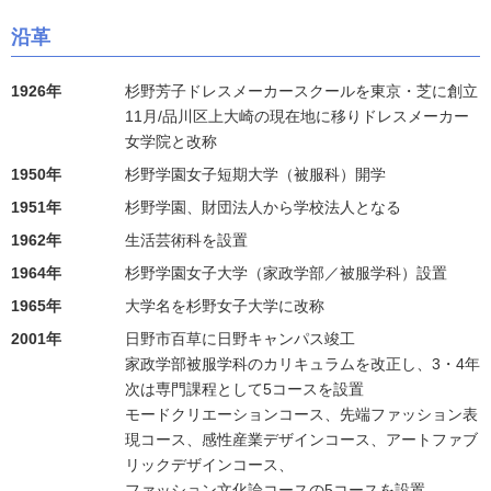
沿革
1926年
杉野芳子ドレスメーカースクールを東京・芝に創立
11月/品川区上大崎の現在地に移りドレスメーカー
女学院と改称
1950年
杉野学園女子短期大学（被服科）開学
1951年
杉野学園、財団法人から学校法人となる
1962年
生活芸術科を設置
1964年
杉野学園女子大学（家政学部／被服学科）設置
1965年
大学名を杉野女子大学に改称
2001年
日野市百草に日野キャンパス竣工
家政学部被服学科のカリキュラムを改正し、3・4年
次は専門課程として5コースを設置
モードクリエーションコース、先端ファッション表
現コース、感性産業デザインコース、アートファブ
リックデザインコース、
ファッション文化論コースの5コースを設置