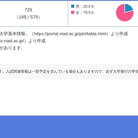
男：20.5％
728
女：79.5％
（149／579）
ttps://portal.niad.ac.jp/ptrt/table.html）より作成
.niad.ac.jp/）より作成
があります。
す。入試関連情報は一部予定を含んでいる場合もありますので、必ず大学発行の学