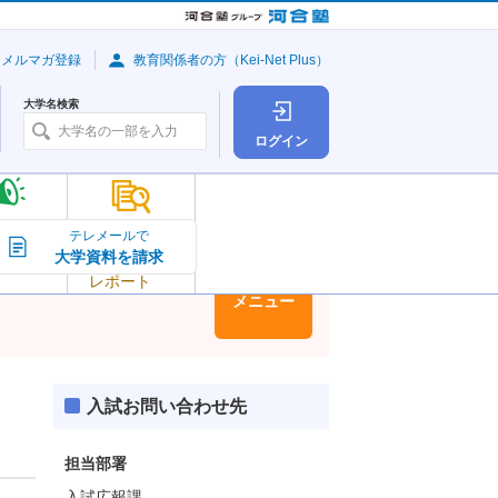
・メルマガ登録
教育関係者の方（Kei-Net Plus）
大学名検索
ログイン
大学の今
テレメールで
大学資料を請求
大学
トピック＆
レポート
大学情報
メニュー
入試お問い合わせ先
担当部署
入試広報課