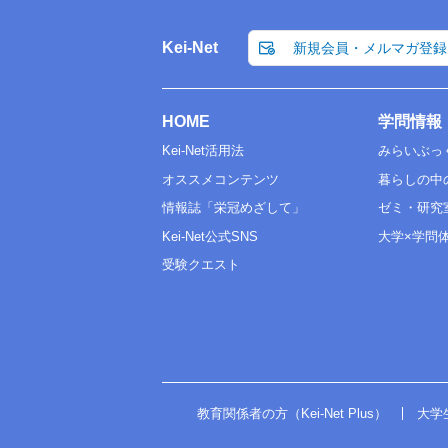
Kei-Net
新規会員・メルマガ登録
HOME
学問情報
Kei-Net活用法
みらいぶっ
オススメコンテンツ
暮らしの中
情報誌「栄冠めざして」
ゼミ・研究
Kei-Net公式SNS
大学×学問
受験クエスト
教育関係者の方（Kei-Net Plus）
大学