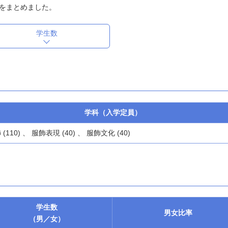
をまとめました。
学生数
学科（入学定員）
 (110) 、 服飾表現 (40) 、 服飾文化 (40)
学生数
男女
比率
（男／女）