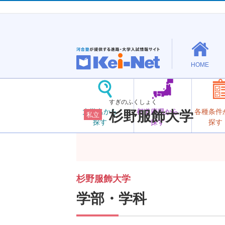
HOME
すぎのふくしょく
大学名から
都道府県から
各種条件
杉野服飾大学
私立
探す
探す
探す
杉野服飾大学
学部・学科