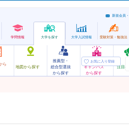
新規会員
学問情報
大学を探す
大学
入試情報
受験対策・
勉強法
推薦型・
オープン
お気に入り登録
から
地図から探す
総合型選抜
キャンパス
注目の
から探す
から探す