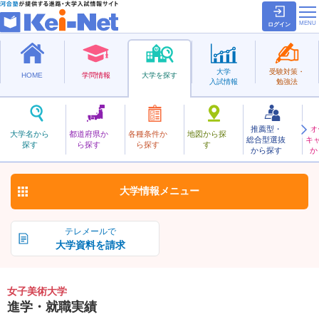
ログイン
大学
受験対策・
HOME
学問情報
大学を探す
入試情報
勉強法
推薦型・
オ
じょしびじゅつ
大学名から
都道府県か
各種条件か
地図から探
総合型選抜
キ
女子美術大学
探す
ら探す
ら探す
す
私立
から探す
か
お気に入り
大学情報
メニュー
テレメールで
大学資料を請求
女子美術大学
進学・就職実績