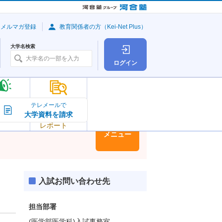
・メルマガ登録
教育関係者の方（Kei-Net Plus）
大学名検索
ログイン
大学の今
テレメールで
大学資料を請求
大学
トピック＆
レポート
大学情報
メニュー
入試お問い合わせ先
担当部署
(医学部医学科)入試事務室