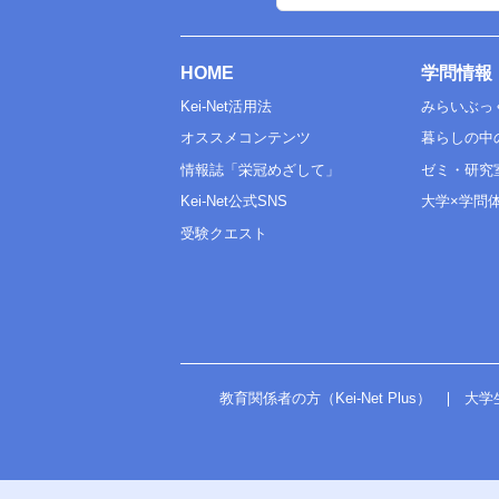
HOME
学問情報
Kei-Net活用法
みらいぶっ
オススメコンテンツ
暮らしの中
情報誌「栄冠めざして」
ゼミ・研究
Kei-Net公式SNS
大学×学問
受験クエスト
教育関係者の方（Kei-Net Plus）
大学