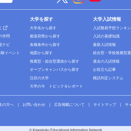
大学を探す
大学入試情報
く
大学名から探す
入試難易予想ランキ
の学問
都道府県から探す
入試の基礎知識
室ナビ
各種条件から探す
最新入試情報
体験イベント
地図から探す
総合型・学校推薦型
推薦型・総合型選抜から探す
過去の入試情報
オープンキャンパスから探す
お役立ち記事
注目の大学
模試判定システム
大学の今 トピック＆レポート
生の方へ
お問い合わせ
広告掲載について
サイトマップ
サ
© Kawaijuku Educational Information Network