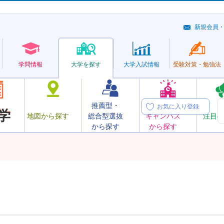
新規会員
学問情報
大学を探す
大学
入試情報
受験対策・
勉強法
推薦型・
オープン
お気に入り登録
から
学
地図から探す
総合型選抜
キャンパス
注目の
から探す
から探す