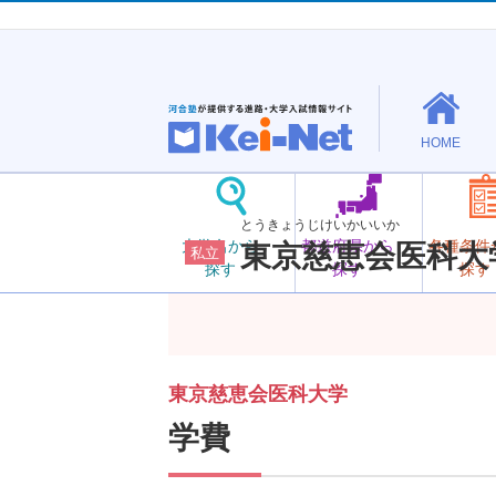
HOME
とうきょうじけいかいいか
大学名から
都道府県から
各種条件
東京慈恵会医科大
私立
探す
探す
探す
東京慈恵会医科大学
学費